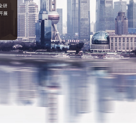
全研
开展